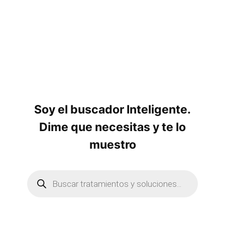
Soy el buscador Inteligente.
Dime que necesitas y te lo
muestro
B
ú
s
q
u
e
d