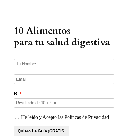
a
d
e
p
r
10 Alimentos
o
d
u
para tu salud digestiva
c
t
o
s