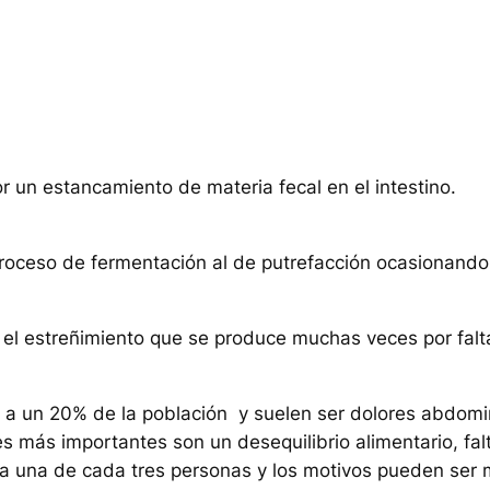
c
o
s
1
2
c
u
 un estancamiento de materia fecal en el intestino.
b
o
proceso de fermentación al de putrefacción ocasionan
s
N
U
el estreñimiento que se produce muchas veces por falta
T
E
R
n a un 20% de la población y suelen ser dolores abdomin
G
res más importantes son un desequilibrio alimentario, fal
I
 a una de cada tres personas y los motivos pueden ser 