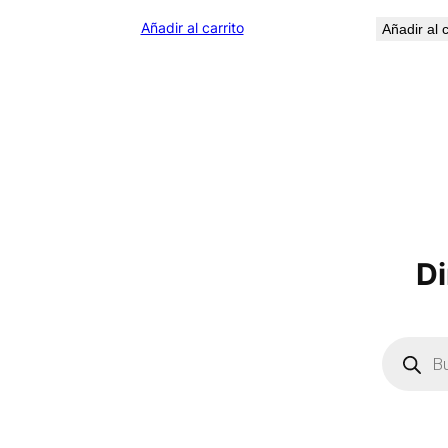
Añadir al carrito
Añadir al c
Di
B
ú
s
q
u
e
d