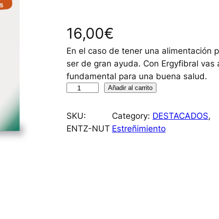
16,00
€
En el caso de tener una alimentación po
ser de gran ayuda. Con Ergyfibral vas a
fundamental para una buena salud.
E
Añadir al carrito
R
G
SKU:
Category:
DESTACADOS
, 
Y
ENTZ-NUT
Estreñimiento
F
I
B
R
A
L
M