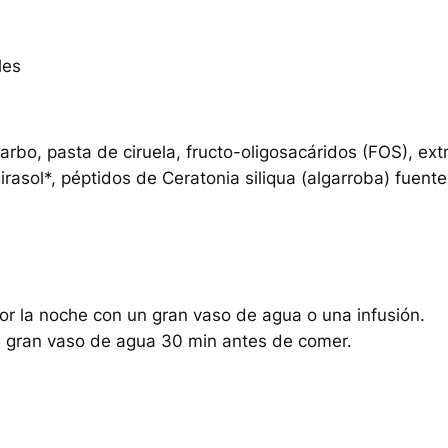
a
s
les
t
i
c
a
arbo, pasta de ciruela, fructo-oligosacáridos (FOS), ext
b
rasol*, péptidos de Ceratonia siliqua (algarroba) fuent
l
e
P
r
e
or la noche con un gran vaso de agua o una infusión.
b
n gran vaso de agua 30 min antes de comer.
i
o
t
i