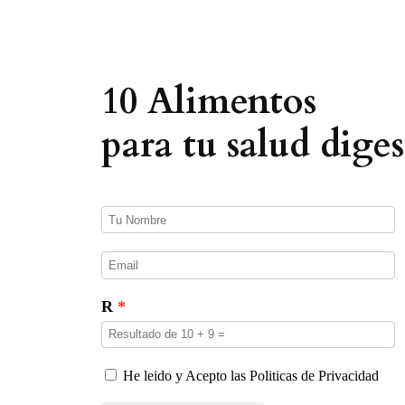
a
d
e
p
r
o
10 Alimentos
d
u
c
para tu salud diges
t
o
s