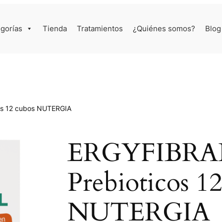
gorías
Tienda
Tratamientos
¿Quiénes somos?
Blog
os 12 cubos NUTERGIA
ERGYFIBRAL 
Prebioticos 1
NUTERGIA