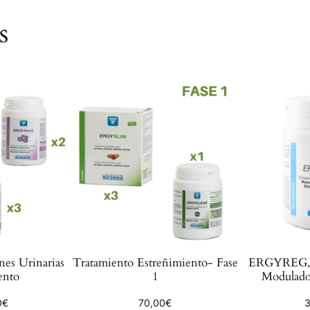
s
ones Urinarias
Tratamiento Estreñimiento- Fase
ERGYREG, 
ento
1
Modula
0
€
70,00
€
3