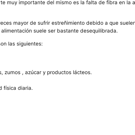
A
rte muy importante del mismo es la falta de fibra en la
c
a
veces mayor de sufrir estreñimiento debido a que suel
n
 alimentación suele ser bastante desequilibrada.
t
i
n las siguientes:
d
a
d
 zumos , azúcar y productos lácteos.
física diaria.