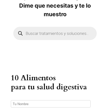
Dime que necesitas y te lo
muestro
B
ú
s
q
u
e
d
a
d
e
p
r
10 Alimentos
o
d
u
para tu salud digestiva
c
t
o
s