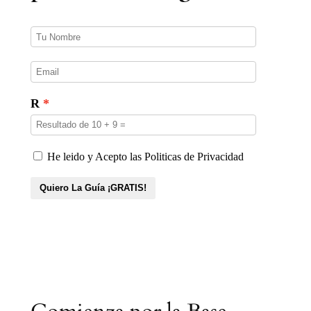
t
o
s