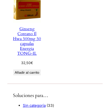
Ginseng
Coreano Il
Hwa 500mg 50
capsulas
Energia
TONG-IL
32,50
€
Añadir al carrito
Soluciones para…
3
Sin categoría
33