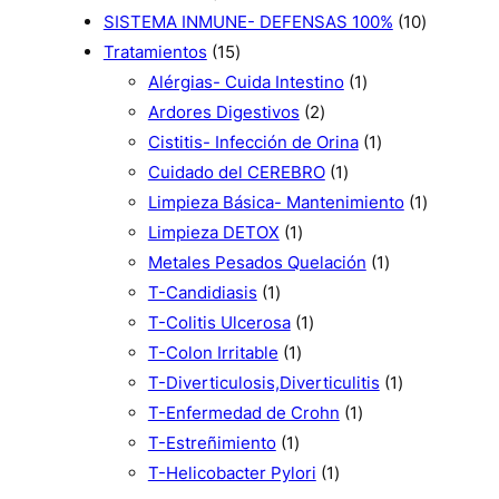
s
p
o
u
r
o
c
u
p
1
SISTEMA INMUNE- DEFENSAS 100%
10
r
d
c
1
o
s
t
c
r
0
Tratamientos
15
o
u
t
5
d
o
t
o
1
p
Alérgias- Cuida Intestino
1
d
c
o
p
u
s
2
o
d
p
r
Ardores Digestivos
2
u
t
s
r
c
p
s
u
r
1
o
Cistitis- Infección de Orina
1
c
o
o
t
r
1
c
o
p
d
Cuidado del CEREBRO
1
t
s
d
o
o
p
t
d
r
u
1
Limpieza Básica- Mantenimiento
1
o
u
s
1
d
r
o
u
o
c
p
Limpieza DETOX
1
s
c
p
u
o
s
c
d
1
t
r
Metales Pesados Quelación
1
t
1
r
c
d
t
u
p
o
o
T-Candidiasis
1
o
p
o
1
t
u
o
c
r
s
d
T-Colitis Ulcerosa
1
s
r
1
d
p
o
c
t
o
u
T-Colon Irritable
1
o
p
u
r
s
t
o
d
1
c
T-Diverticulosis,Diverticulitis
1
d
r
c
o
o
1
u
p
t
T-Enfermedad de Crohn
1
u
1
o
t
d
p
c
r
o
T-Estreñimiento
1
c
p
d
o
u
1
r
t
o
T-Helicobacter Pylori
1