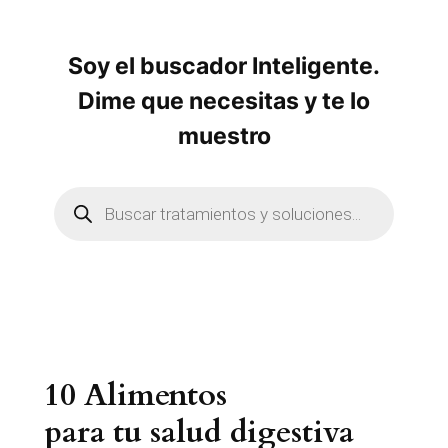
Soy el buscador Inteligente.
Dime que necesitas y te lo
muestro
B
ú
s
q
u
e
d
a
d
e
p
r
10 Alimentos
o
d
u
para tu salud digestiva
c