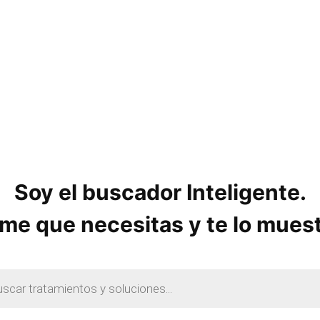
o
s
Soy el buscador Inteligente.
me que necesitas y te lo mues