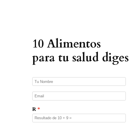
e
d
a
d
e
p
r
o
10 Alimentos
d
u
c
para tu salud diges
t
o
s