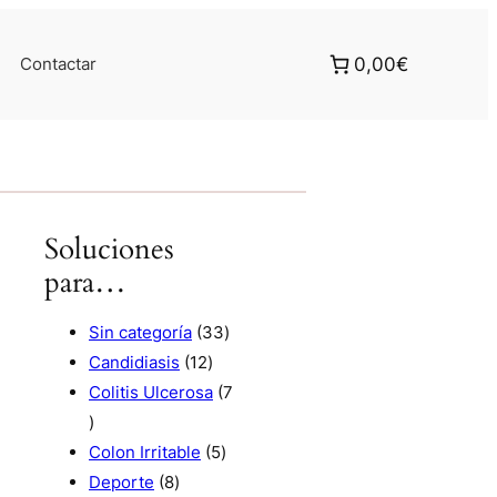
Contactar
0,00€
Soluciones
para…
3
Sin categoría
33
1
3
Candidiasis
12
2
p
Colitis Ulcerosa
7
7
p
r
p
r
5
o
Colon Irritable
5
r
8
o
p
d
Deporte
8