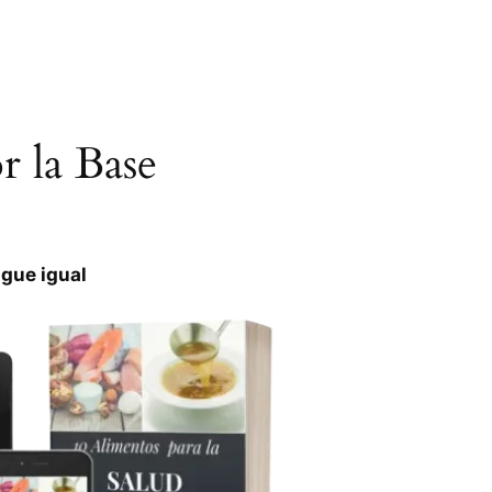
 la Base
igue igual