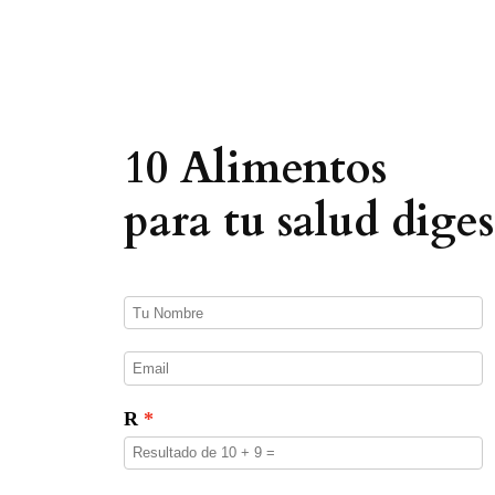
e
d
a
d
e
p
r
o
10 Alimentos
d
u
c
para tu salud diges
t
o
s