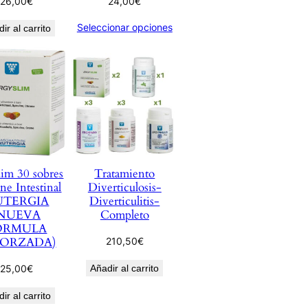
26,00
€
24,00
€
Seleccionar opciones
ir al carrito
lim 30 sobres
Tratamiento
ne Intestinal
Diverticulosis-
UTERGIA
Diverticulitis-
(NUEVA
Completo
ORMULA
FORZADA)
210,50
€
25,00
€
Añadir al carrito
ir al carrito