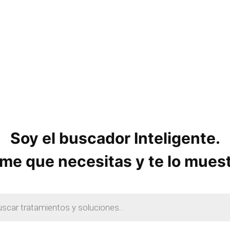
o
s
Soy el buscador Inteligente.
me que necesitas y te lo mues