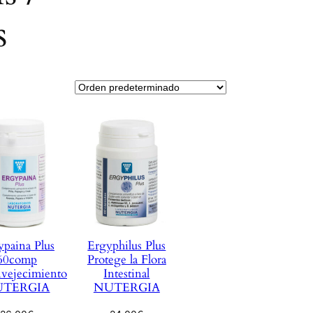
s
ypaina Plus
Ergyphilus Plus
60comp
Protege la Flora
vejecimiento
Intestinal
UTERGIA
NUTERGIA