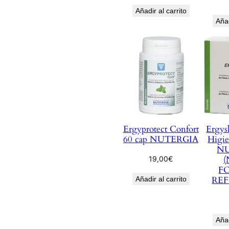
Añadir al carrito
Añad
Ergyprotect Confort
Ergys
60 cap NUTERGIA
Higie
N
19,00
€
F
RE
Añadir al carrito
Añad