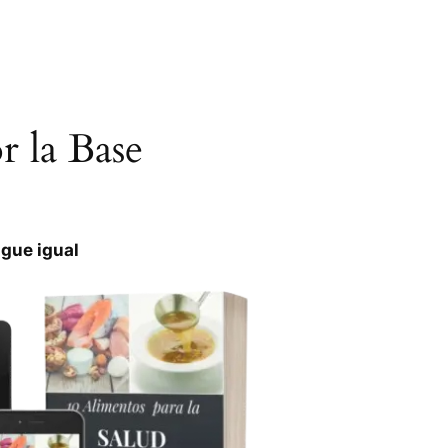
 la Base
igue igual