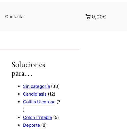
Contactar
0,00€
Soluciones
para…
3
Sin categoría
33
1
3
Candidiasis
12
2
p
Colitis Ulcerosa
7
7
p
r
p
r
5
o
Colon Irritable
5
r
8
o
p
d
Deporte
8