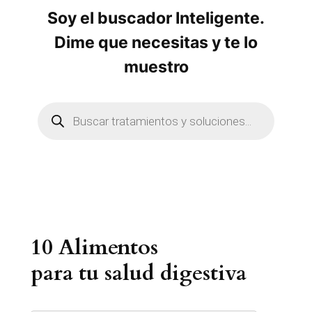
Soy el buscador Inteligente.
Dime que necesitas y te lo
muestro
B
ú
s
q
u
e
d
a
d
e
p
r
10 Alimentos
o
d
u
para tu salud digestiva
c
t
o
s