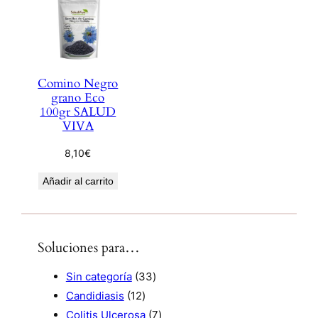
Comino Negro
grano Eco
100gr SALUD
VIVA
8,10
€
Añadir al carrito
Soluciones para…
3
Sin categoría
33
1
3
Candidiasis
12
2
p
7
Colitis Ulcerosa
7