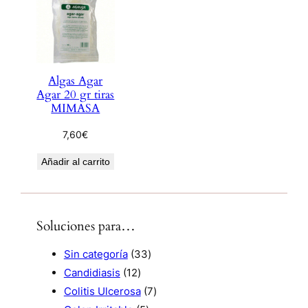
Algas Agar
Agar 20 gr tiras
MIMASA
7,60
€
Añadir al carrito
Soluciones para…
3
Sin categoría
33
1
3
Candidiasis
12
2
p
7
Colitis Ulcerosa
7