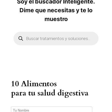
Soy el buscador Inteligente.
Dime que necesitas y te lo
muestro
B
ú
s
q
u
e
d
a
d
e
p
r
10 Alimentos
o
d
u
para tu salud digestiva
c
t
o
s