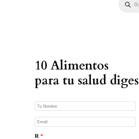
ú
s
q
u
e
d
a
d
e
p
r
o
10 Alimentos
d
u
c
para tu salud diges
t
o
s