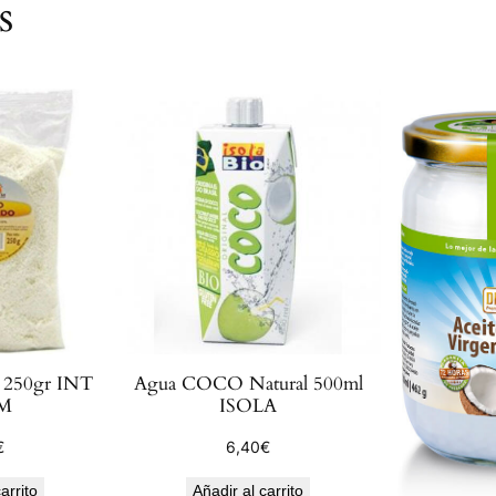
s
 250gr INT
Agua COCO Natural 500ml
M
ISOLA
€
6,40
€
arrito
Añadir al carrito