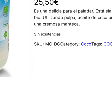
25,50
€
Es una delicia para el paladar. Está e
bio. Utilizando pulpa, aceite de coco 
una cremosa manteca.
Sin existencias
SKU:
MC-DG
Category:
Coco
Tags:
CO