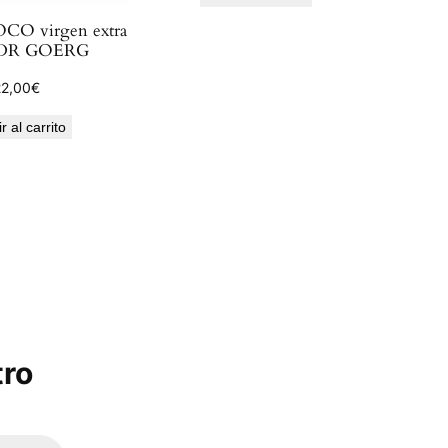
OCO virgen extra
 DR GOERG
22,00
€
r al carrito
tro