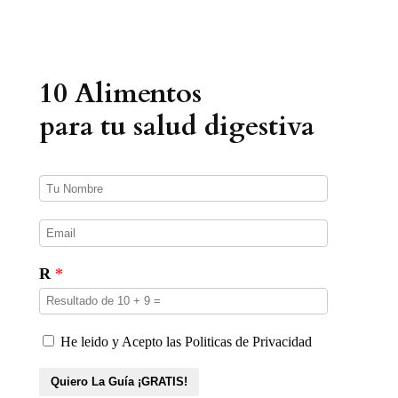
d
a
d
e
p
r
10 Alimentos
o
d
u
para tu salud digestiva
c
t
o
s