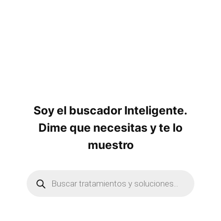
Soy el buscador Inteligente.
Dime que necesitas y te lo
muestro
B
ú
s
q
u
e