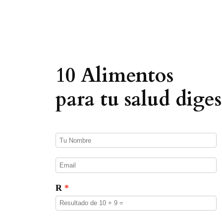
e
d
a
d
e
p
r
o
10 Alimentos
d
u
c
para tu salud diges
t
o
s