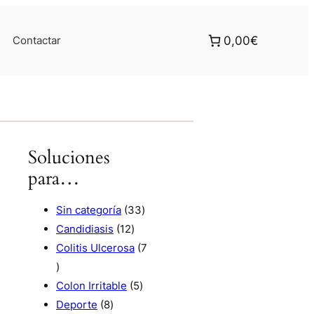
Contactar
0,00€
Soluciones
para…
3
Sin categoría
33
1
3
Candidiasis
12
2
p
Colitis Ulcerosa
7
7
p
r
p
r
5
o
Colon Irritable
5
r
8
o
p
d
Deporte
8