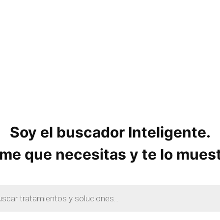
o
s
Soy el buscador Inteligente.
me que necesitas y te lo mues