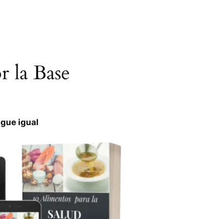
 la Base
igue igual