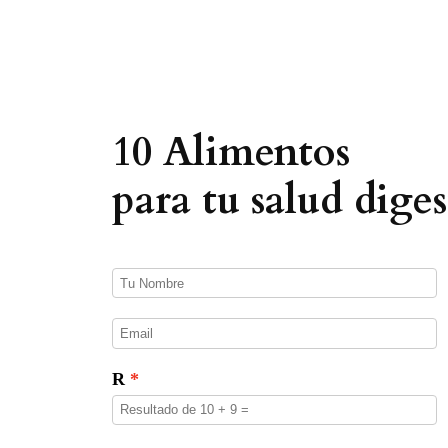
e
d
a
d
e
p
r
o
10 Alimentos
d
u
c
para tu salud diges
t
o
s