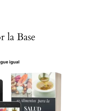
 la Base
igue igual