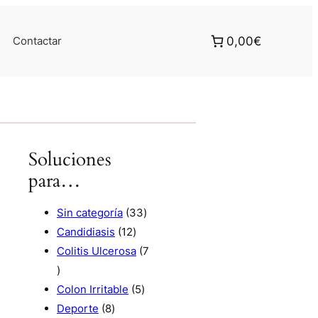
Contactar
0,00€
Soluciones
para…
3
Sin categoría
33
1
3
Candidiasis
12
2
p
Colitis Ulcerosa
7
7
p
r
p
r
5
o
Colon Irritable
5
r
8
o
p
d
Deporte
8