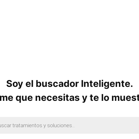
o
s
Soy el buscador Inteligente.
me que necesitas y te lo mues