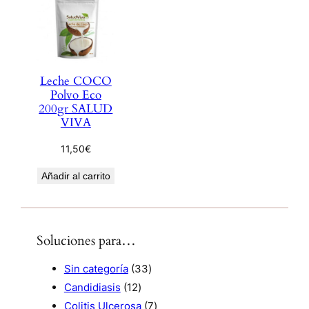
Leche COCO
Polvo Eco
200gr SALUD
VIVA
11,50
€
Añadir al carrito
Soluciones para…
3
Sin categoría
33
1
3
Candidiasis
12
2
p
7
Colitis Ulcerosa
7