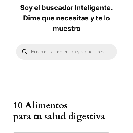
Soy el buscador Inteligente.
Dime que necesitas y te lo
muestro
B
ú
s
q
u
e
d
a
d
e
p
r
10 Alimentos
o
d
u
para tu salud digestiva
c
t
o
s