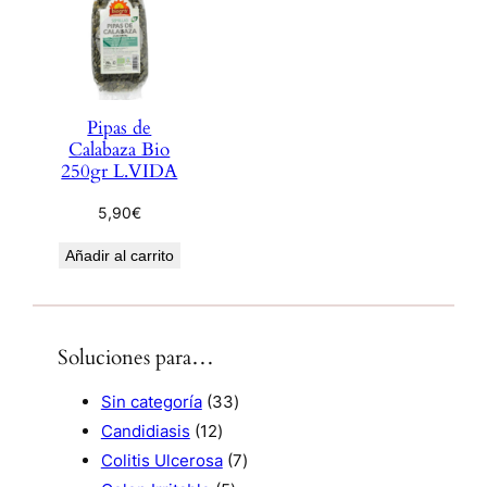
Pipas de
Calabaza Bio
250gr L.VIDA
5,90
€
Añadir al carrito
Soluciones para…
3
Sin categoría
33
1
3
Candidiasis
12
2
p
7
Colitis Ulcerosa
7