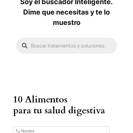
Soy el buscador Inteligente.
Dime que necesitas y te lo
muestro
B
ú
s
q
u
e
d
a
d
e
p
r
10 Alimentos
o
d
u
para tu salud digestiva
c
t
o
s