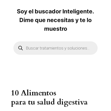
Soy el buscador Inteligente.
Dime que necesitas y te lo
muestro
B
ú
s
q
u
e
d
a
d
e
p
r
10 Alimentos
o
d
u
para tu salud digestiva
c
t
o