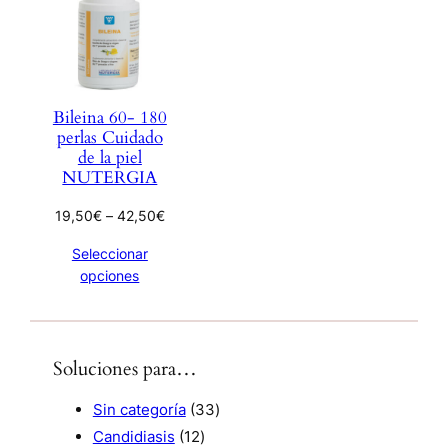
Bileina 60- 180
perlas Cuidado
de la piel
NUTERGIA
R
19,50
€
–
42,50
€
a
Seleccionar
n
opciones
g
o
d
e
Soluciones para…
p
r
3
Sin categoría
33
e
1
3
c
Candidiasis
12