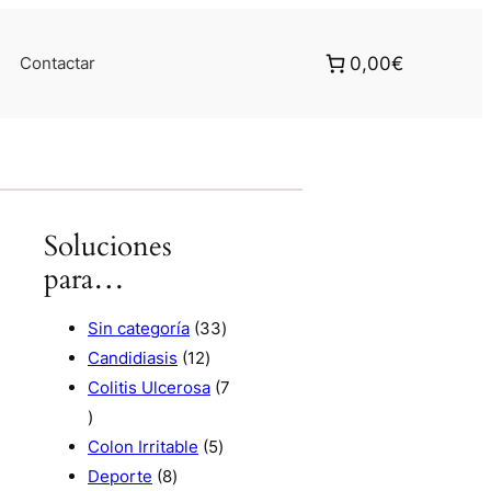
Contactar
0,00€
Soluciones
para…
3
Sin categoría
33
1
3
Candidiasis
12
2
p
Colitis Ulcerosa
7
7
p
r
p
r
5
o
Colon Irritable
5
r
8
o
p
d
Deporte
8