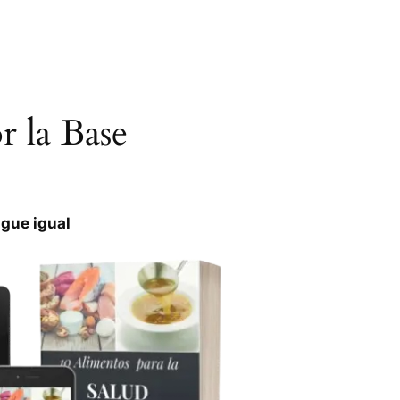
 la Base
igue igual