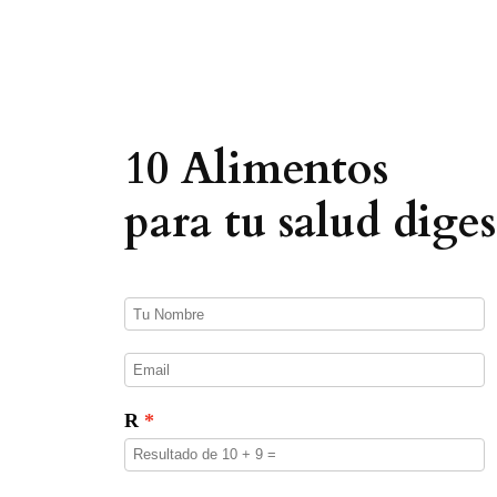
e
d
a
d
e
p
r
o
10 Alimentos
d
u
c
para tu salud diges
t
o
s