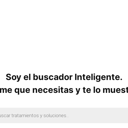
o
s
Soy el buscador Inteligente.
me que necesitas y te lo mues