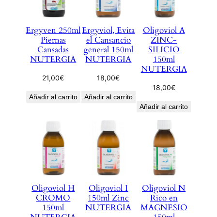
Ergyven 250ml
Ergyviol, Evita
Oligoviol A
Piernas
el Cansancio
ZINC-
Cansadas
general 150ml
SILICIO
NUTERGIA
NUTERGIA
150ml
NUTERGIA
21,00
€
18,00
€
18,00
€
Añadir al carrito
Añadir al carrito
Añadir al carrito
Oligoviol H
Oligoviol I
Oligoviol N
CROMO
150ml Zinc
Rico en
150ml
NUTERGIA
MAGNESIO