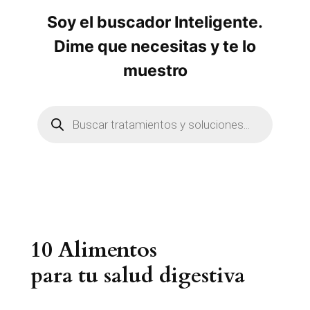
Soy el buscador Inteligente.
Dime que necesitas y te lo
muestro
B
ú
s
q
u
e
d
a
d
e
p
r
10 Alimentos
o
d
u
para tu salud digestiva
c
t
o
s