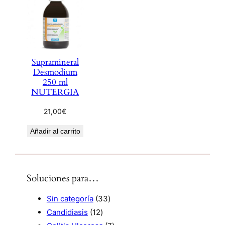
Supramineral
Desmodium
250 ml
NUTERGIA
21,00
€
Añadir al carrito
Soluciones para…
3
Sin categoría
33
1
3
Candidiasis
12