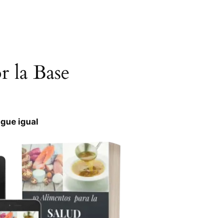
 la Base
igue igual