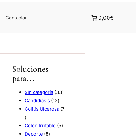
Contactar
0,00€
Soluciones
para…
3
Sin categoría
33
1
3
Candidiasis
12
2
p
Colitis Ulcerosa
7
7
p
r
p
r
5
o
Colon Irritable
5
r
8
o
p
d
Deporte
8