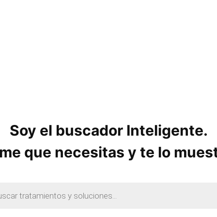
o
s
Soy el buscador Inteligente.
me que necesitas y te lo mues