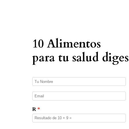
e
d
a
d
e
p
r
o
10 Alimentos
d
u
c
para tu salud diges
t
o
s