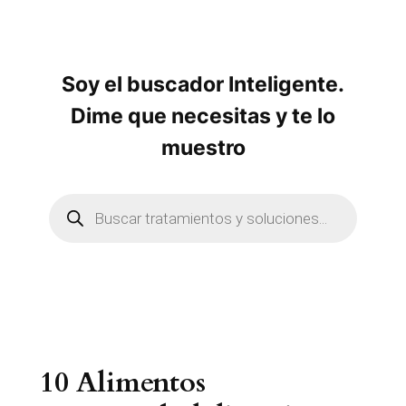
s
Soy el buscador Inteligente.
Dime que necesitas y te lo
muestro
B
ú
s
q
u
e
d
a
d
e
p
r
10 Alimentos
o
d
u