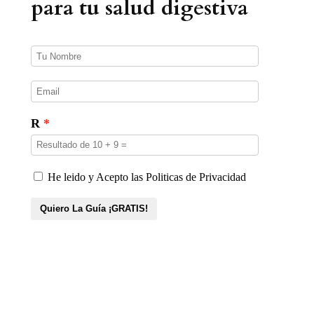
para tu salud digestiva
c
t
o
s