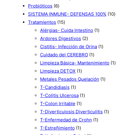
o
6
r
d
s
p
t
u
d
0
Probióticos
6
s
p
o
u
r
o
c
u
p
1
SISTEMA INMUNE- DEFENSAS 100%
10
r
d
c
1
o
s
t
c
r
0
Tratamientos
15
o
u
t
5
d
o
t
o
1
p
Alérgias- Cuida Intestino
1
d
c
o
p
u
s
2
o
d
p
r
Ardores Digestivos
2
u
t
s
r
c
p
s
u
r
1
o
Cistitis- Infección de Orina
1
c
o
o
t
r
1
c
o
p
d
Cuidado del CEREBRO
1
t
s
d
o
o
p
t
d
r
u
1
Limpieza Básica- Mantenimiento
1
o
u
s
1
d
r
o
u
o
c
p
Limpieza DETOX
1
s
c
p
u
o
s
c
d
1
t
r
Metales Pesados Quelación
1
t
1
r
c
d
t
u
p
o
o
T-Candidiasis
1
o
p
o
1
t
u
o
c
r
s
d
T-Colitis Ulcerosa
1
s
r
1
d
p
o
c
t
o
u
T-Colon Irritable
1
o
p
u
r
s
t
o
d
1
c
T-Diverticulosis,Diverticulitis
1
d
r
c
o
o
1
u
p
t
T-Enfermedad de Crohn
1
u
1
o
t
d
p
c
r
o
T-Estreñimiento
1