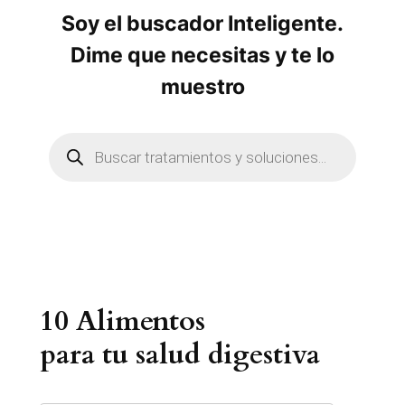
Soy el buscador Inteligente.
Dime que necesitas y te lo
muestro
B
ú
s
q
u
e
d
a
d
e
p
r
10 Alimentos
o
d
u
para tu salud digestiva
c
t
o
s