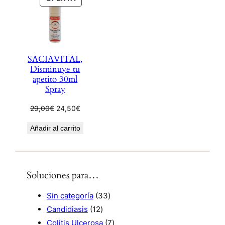
R
O
D
U
C
SACIAVITAL,
T
Disminuye tu
O
apetito 30ml
E
Spray
N
E
E
O
29,00
€
24,50
€
l
l
F
Añadir al carrito
p
p
E
r
r
R
e
e
T
c
c
A
Soluciones para…
i
i
o
o
3
Sin categoría
33
o
a
r
c
1
3
Candidiasis
12
i
t
2
p
7
Colitis Ulcerosa
7