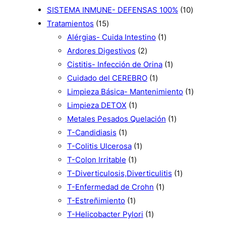
s
p
o
u
r
o
c
u
p
1
SISTEMA INMUNE- DEFENSAS 100%
10
r
d
c
1
o
s
t
c
r
0
Tratamientos
15
o
u
t
5
d
o
t
o
1
p
Alérgias- Cuida Intestino
1
d
c
o
p
u
s
2
o
d
p
r
Ardores Digestivos
2
u
t
s
r
c
p
s
u
r
1
o
Cistitis- Infección de Orina
1
c
o
o
t
r
1
c
o
p
d
Cuidado del CEREBRO
1
t
s
d
o
o
p
t
d
r
u
1
Limpieza Básica- Mantenimiento
1
o
u
s
1
d
r
o
u
o
c
p
Limpieza DETOX
1
s
c
p
u
o
s
c
d
1
t
r
Metales Pesados Quelación
1
t
1
r
c
d
t
u
p
o
o
T-Candidiasis
1
o
p
o
1
t
u
o
c
r
s
d
T-Colitis Ulcerosa
1
s
r
1
d
p
o
c
t
o
u
T-Colon Irritable
1
o
p
u
r
s
t
o
d
1
c
T-Diverticulosis,Diverticulitis
1
d
r
c
o
o
1
u
p
t
T-Enfermedad de Crohn
1
u
1
o
t
d
p
c
r
o
T-Estreñimiento
1
c
p
d
o
u
1
r
t
o
T-Helicobacter Pylori
1