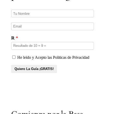
t
o
s