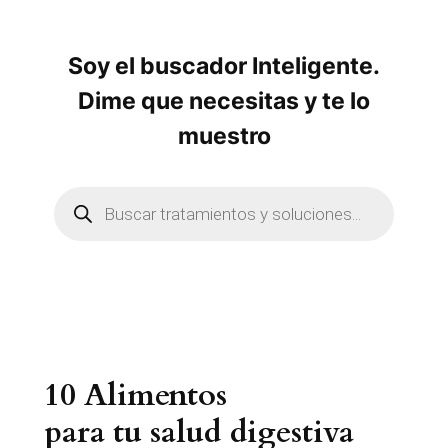
Soy el buscador Inteligente.
Dime que necesitas y te lo
muestro
B
ú
s
q
u
e
d
a
d
e
p
r
10 Alimentos
o
d
u
para tu salud digestiva
c