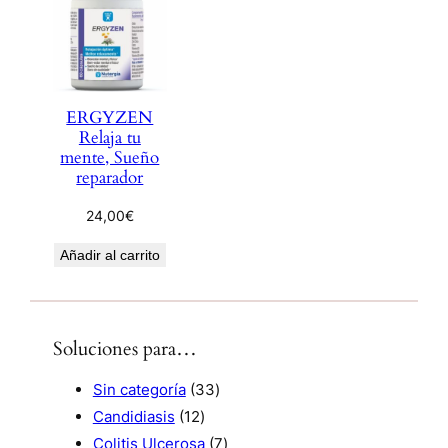
ERGYZEN
Relaja tu
mente, Sueño
reparador
24,00
€
Añadir al carrito
Soluciones para…
3
Sin categoría
33
1
3
Candidiasis
12
2
p
7
Colitis Ulcerosa
7