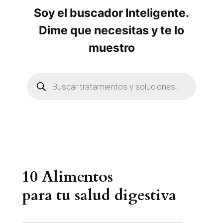
Soy el buscador Inteligente.
Dime que necesitas y te lo
muestro
B
ú
s
q
u
e
d
a
d
e
p
r
10 Alimentos
o
d
u
para tu salud digestiva
c
t
o
s