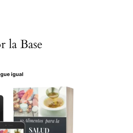
 la Base
igue igual