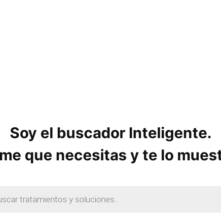
o
s
Soy el buscador Inteligente.
me que necesitas y te lo mues