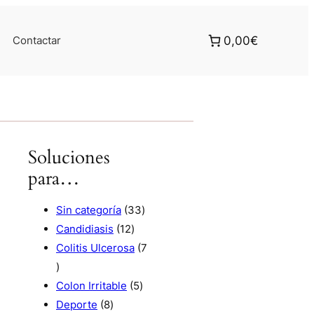
Contactar
0,00€
Soluciones
para…
3
Sin categoría
33
1
3
Candidiasis
12
2
p
Colitis Ulcerosa
7
7
p
r
p
r
5
o
Colon Irritable
5
r
8
o
p
d
Deporte
8