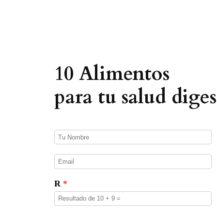
e
d
a
d
e
p
r
o
10 Alimentos
d
u
c
para tu salud diges
t
o
s