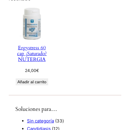
Ergystress 60
cap ¿Saturado?
NUTERGIA
24,00
€
Añadir al carrito
Soluciones para…
3
Sin categoría
33
1
3
Candidiasis
12