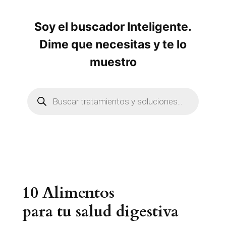
Soy el buscador Inteligente.
Dime que necesitas y te lo
muestro
B
ú
s
q
u
e
d
a
d
e
p
r
10 Alimentos
o
d
u
para tu salud digestiva
c
t