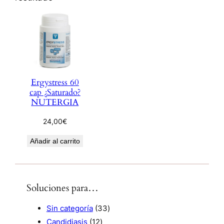
Ergystress 60
cap ¿Saturado?
NUTERGIA
24,00
€
Añadir al carrito
Soluciones para…
3
Sin categoría
33
1
3
Candidiasis
12