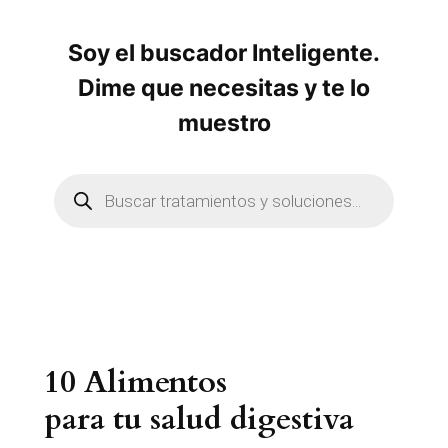
Soy el buscador Inteligente.
Dime que necesitas y te lo
muestro
B
ú
s
q
u
e
d
a
d
e
p
r
10 Alimentos
o
d
u
para tu salud digestiva
c
t