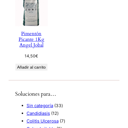
Pimentón
Picante 1Kg
Angel Jobal
14,50
€
Añadir al carrito
Soluciones para…
3
Sin categoría
33
1
3
Candidiasis
12
2
p
7
Colitis Ulcerosa
7