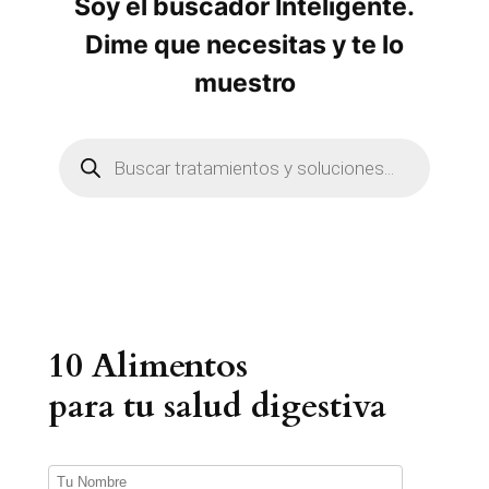
Soy el buscador Inteligente.
Dime que necesitas y te lo
muestro
B
ú
s
q
u
e
d
a
d
e
p
r
10 Alimentos
o
d
u
para tu salud digestiva
c
t
o
s