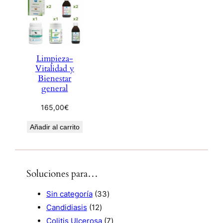
Limpieza-
Vitalidad y
Bienestar
general
165,00
€
Añadir al carrito
Soluciones para…
3
Sin categoría
33
1
3
Candidiasis
12
2
p
7
Colitis Ulcerosa
7