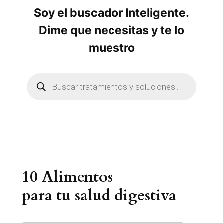
Soy el buscador Inteligente.
Dime que necesitas y te lo
muestro
B
ú
s
q
u
e
d
a
d
e
p
r
10 Alimentos
o
d
u
para tu salud digestiva
c
t
o
s