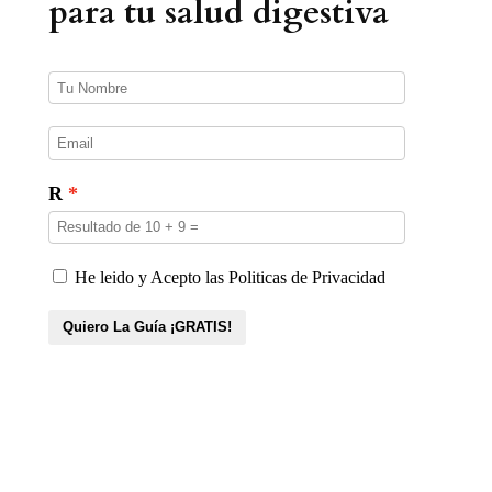
para tu salud digestiva
c
t
o
s