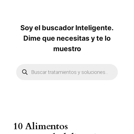
s
Soy el buscador Inteligente.
Dime que necesitas y te lo
muestro
B
ú
s
q
u
e
d
a
d
e
p
r
10 Alimentos
o
d
u