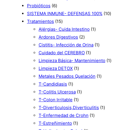
o
6
r
d
s
p
t
u
d
0
Probióticos
6
s
p
o
u
r
o
c
u
p
1
SISTEMA INMUNE- DEFENSAS 100%
10
r
d
c
1
o
s
t
c
r
0
Tratamientos
15
o
u
t
5
d
o
t
o
1
p
Alérgias- Cuida Intestino
1
d
c
o
p
u
s
2
o
d
p
r
Ardores Digestivos
2
u
t
s
r
c
p
s
u
r
1
o
Cistitis- Infección de Orina
1
c
o
o
t
r
1
c
o
p
d
Cuidado del CEREBRO
1
t
s
d
o
o
p
t
d
r
u
1
Limpieza Básica- Mantenimiento
1
o
u
s
1
d
r
o
u
o
c
p
Limpieza DETOX
1
s
c
p
u
o
s
c
d
1
t
r
Metales Pesados Quelación
1
t
1
r
c
d
t
u
p
o
o
T-Candidiasis
1
o
p
o
1
t
u
o
c
r
s
d
T-Colitis Ulcerosa
1
s
r
1
d
p
o
c
t
o
u
T-Colon Irritable
1
o
p
u
r
s
t
o
d
1
c
T-Diverticulosis,Diverticulitis
1
d
r
c
o
o
1
u
p
t
T-Enfermedad de Crohn
1
u
1
o
t
d
p
c
r
o
T-Estreñimiento
1