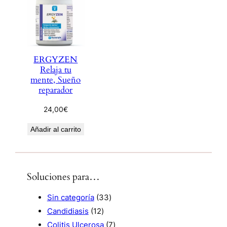
ERGYZEN
Relaja tu
mente, Sueño
reparador
24,00
€
Añadir al carrito
Soluciones para…
3
Sin categoría
33
1
3
Candidiasis
12
2
p
7
Colitis Ulcerosa
7