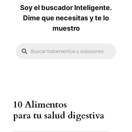
Soy el buscador Inteligente.
Dime que necesitas y te lo
muestro
B
ú
s
q
u
e
d
a
d
e
p
r
10 Alimentos
o
d
u
para tu salud digestiva
c
t
o
s