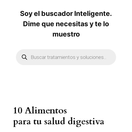
Soy el buscador Inteligente.
Dime que necesitas y te lo
muestro
B
ú
s
q
u
e
d
a
d
e
p
r
10 Alimentos
o
d
u
para tu salud digestiva
c
t
o