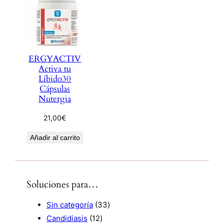
ERGYACTIV
Activa tu
Líbido30
Cápsulas
Nutergia
21,00
€
Añadir al carrito
Soluciones para…
3
Sin categoría
33
1
3
Candidiasis
12