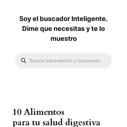
Soy el buscador Inteligente.
Dime que necesitas y te lo
muestro
B
ú
s
q
u
e
d
a
d
e
p
r
10 Alimentos
o
d
u
para tu salud digestiva
c