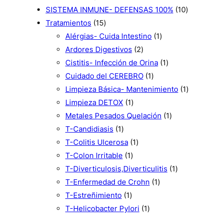
s
p
o
u
r
o
c
u
p
1
SISTEMA INMUNE- DEFENSAS 100%
10
r
d
c
1
o
s
t
c
r
0
Tratamientos
15
o
u
t
5
d
o
t
o
1
p
Alérgias- Cuida Intestino
1
d
c
o
p
u
s
2
o
d
p
r
Ardores Digestivos
2
u
t
s
r
c
p
s
u
r
1
o
Cistitis- Infección de Orina
1
c
o
o
t
r
1
c
o
p
d
Cuidado del CEREBRO
1
t
s
d
o
o
p
t
d
r
u
1
Limpieza Básica- Mantenimiento
1
o
u
s
1
d
r
o
u
o
c
p
Limpieza DETOX
1
s
c
p
u
o
s
c
d
1
t
r
Metales Pesados Quelación
1
t
1
r
c
d
t
u
p
o
o
T-Candidiasis
1
o
p
o
1
t
u
o
c
r
s
d
T-Colitis Ulcerosa
1
s
r
1
d
p
o
c
t
o
u
T-Colon Irritable
1
o
p
u
r
s
t
o
d
1
c
T-Diverticulosis,Diverticulitis
1
d
r
c
o
o
1
u
p
t
T-Enfermedad de Crohn
1
u
1
o
t
d
p
c
r
o
T-Estreñimiento
1
c
p
d
o
u
1
r
t
o
T-Helicobacter Pylori
1