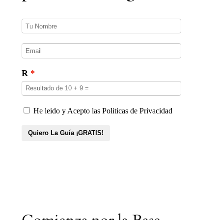
t
o
s