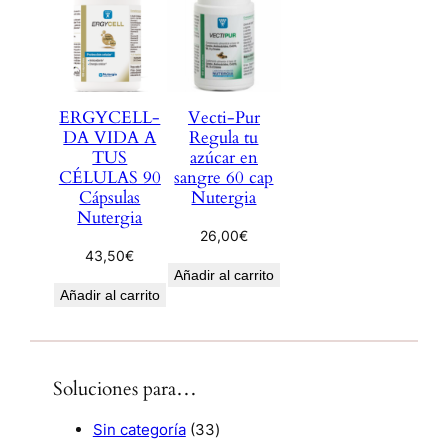
ERGYCELL-
Vecti-Pur
DA VIDA A
Regula tu
TUS
azúcar en
CÉLULAS 90
sangre 60 cap
Cápsulas
Nutergia
Nutergia
26,00
€
43,50
€
Añadir al carrito
Añadir al carrito
Soluciones para…
3
Sin categoría
33