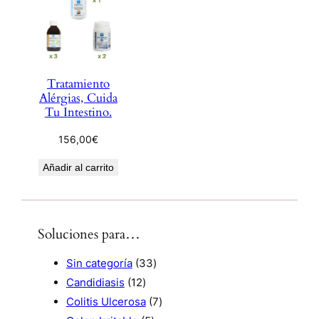
Tratamiento
Alérgias, Cuida
Tu Intestino.
156,00
€
Añadir al carrito
Soluciones para…
3
Sin categoría
33
1
3
Candidiasis
12
2
p
7
Colitis Ulcerosa
7