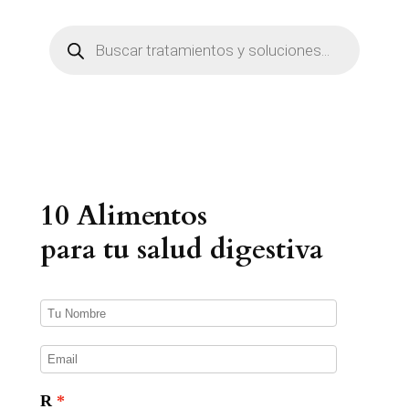
B
ú
s
q
u
e
d
a
d
e
p
r
10 Alimentos
o
d
u
para tu salud digestiva
c
t
o
s