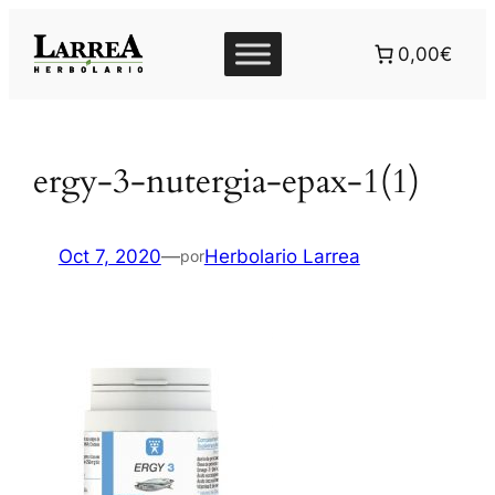
Saltar
al
0,00€
contenido
ergy-3-nutergia-epax-1(1)
Oct 7, 2020
—
Herbolario Larrea
por