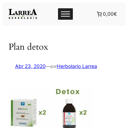
Saltar
al
0,00€
contenido
Plan detox
Abr 23, 2020
—
Herbolario Larrea
por