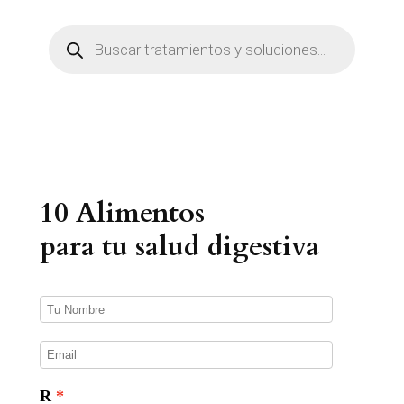
B
ú
s
q
u
e
d
a
d
e
p
r
10 Alimentos
o
d
u
para tu salud digestiva
c
t
o
s