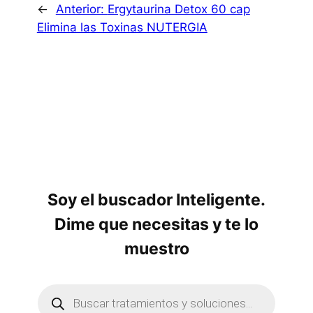
←
Anterior:
Ergytaurina Detox 60 cap
Elimina las Toxinas NUTERGIA
Soy el buscador Inteligente.
Dime que necesitas y te lo
muestro
B
ú
s