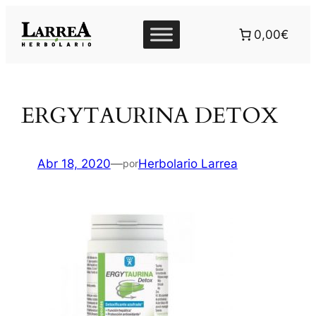
Saltar
al
0,00€
contenido
ERGYTAURINA DETOX
Abr 18, 2020
—
Herbolario Larrea
por