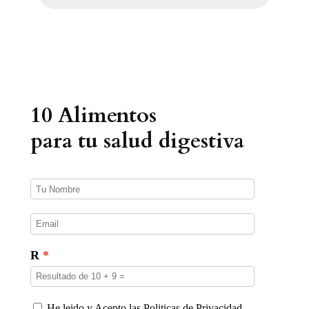
q
u
e
d
a
d
e
p
r
10 Alimentos
o
d
u
para tu salud digestiva
c
t
o
s