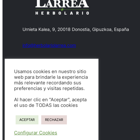
Urnieta Kalea, 9, 20018 Donostia, Gipuzkoa, España
info@herbolariolarrea.com
607469790
Usamos cookies en nuestro sitio
web para brindarle la experiencia
Facebook
X
más relevante recordando sus
preferencias y visitas repetidas.
Al hacer clic en "Aceptar", acepta
el uso de TODAS las cookies
Copyright © 2026.
ACEPTAR
RECHAZAR
Configurar Cookies