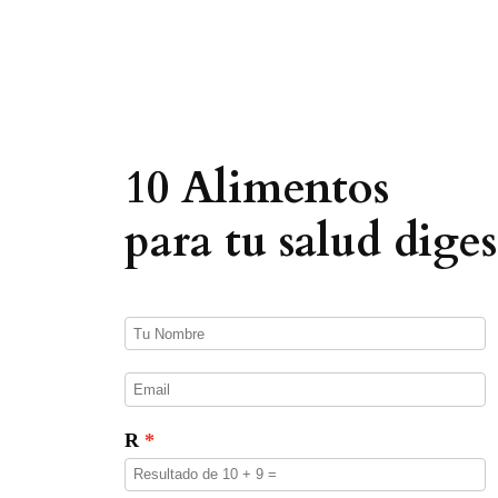
q
u
e
d
a
d
e
p
r
o
10 Alimentos
d
u
c
para tu salud diges
t
o
s