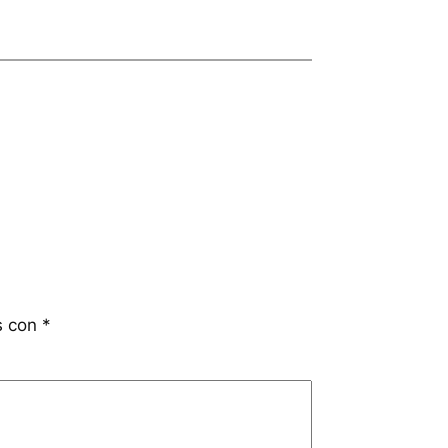
s con
*