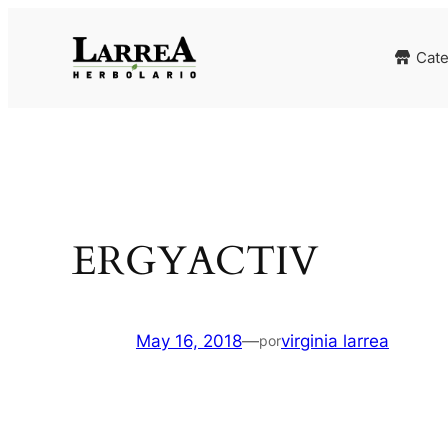
Saltar
al
Cate
contenido
ERGYACTIV
May 16, 2018
—
virginia larrea
por