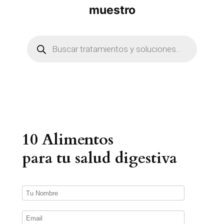
muestro
B
ú
s
q
u
e
d
a
d
e
p
r
10 Alimentos
o
d
u
para tu salud digestiva
c
t
o
s