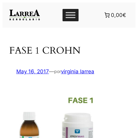
Saltar
al
0,00€
contenido
FASE 1 CROHN
May 16, 2017
—
virginia larrea
por