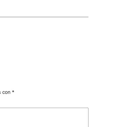
s con
*