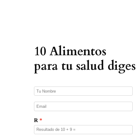
q
u
e
d
a
d
e
p
r
o
10 Alimentos
d
u
c
para tu salud diges
t
o
s