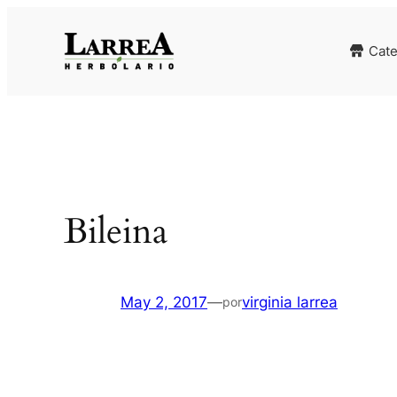
Saltar
al
Cate
contenido
Bileina
May 2, 2017
—
virginia larrea
por