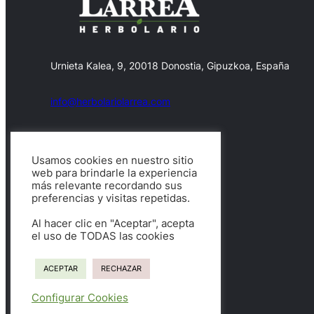
Urnieta Kalea, 9, 20018 Donostia, Gipuzkoa, España
info@herbolariolarrea.com
607469790
Usamos cookies en nuestro sitio
web para brindarle la experiencia
Facebook
X
más relevante recordando sus
preferencias y visitas repetidas.
Al hacer clic en "Aceptar", acepta
el uso de TODAS las cookies
Copyright © 2026.
ACEPTAR
RECHAZAR
Configurar Cookies