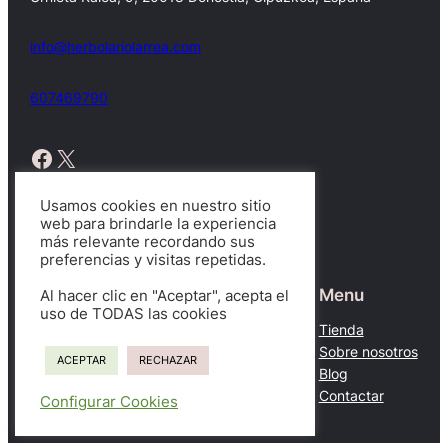
info@herbolariolarrea.com
607469790
Facebook
X
Usamos cookies en nuestro sitio
web para brindarle la experiencia
más relevante recordando sus
Copyright © 2026.
preferencias y visitas repetidas.
Tratamientos
Legal
Menu
Al hacer clic en "Aceptar", acepta el
uso de TODAS las cookies
Candidiasis
Aviso legal
Tienda
Colitis Ulcerosa
Política de cookies
Sobre nosotros
ACEPTAR
RECHAZAR
Colon Irritable
Condiciones del servicio
Blog
Ver más…
Contactar
Configurar Cookies