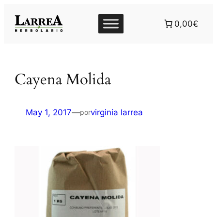
Saltar
al
0,00€
contenido
Cayena Molida
May 1, 2017
—
virginia larrea
por