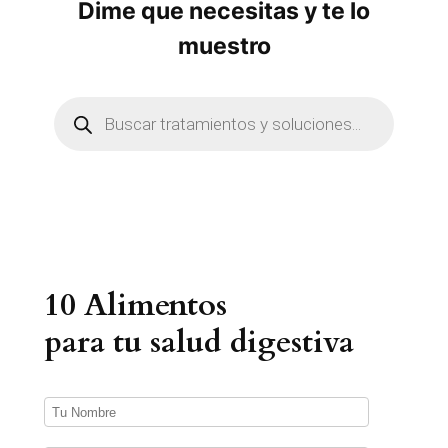
Dime que necesitas y te lo
muestro
B
ú
s
q
u
e
d
a
d
e
p
r
10 Alimentos
o
d
u
para tu salud digestiva
c
t
o
s