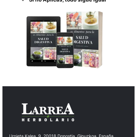
Urnieta Kalea, 9, 20018 Donostia, Gipuzkoa, España