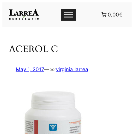
Saltar
al
0,00€
contenido
ACEROL C
May 1, 2017
—
virginia larrea
por