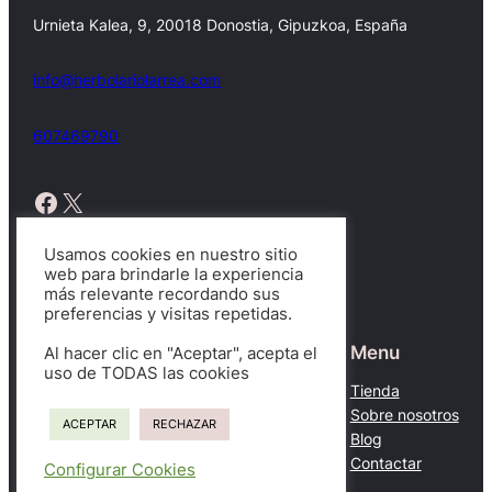
Urnieta Kalea, 9, 20018 Donostia, Gipuzkoa, España
info@herbolariolarrea.com
607469790
Facebook
X
Usamos cookies en nuestro sitio
web para brindarle la experiencia
más relevante recordando sus
Copyright © 2026.
preferencias y visitas repetidas.
Tratamientos
Legal
Menu
Al hacer clic en "Aceptar", acepta el
uso de TODAS las cookies
Candidiasis
Aviso legal
Tienda
Colitis Ulcerosa
Política de cookies
Sobre nosotros
ACEPTAR
RECHAZAR
Colon Irritable
Condiciones del servicio
Blog
Ver más…
Contactar
Configurar Cookies