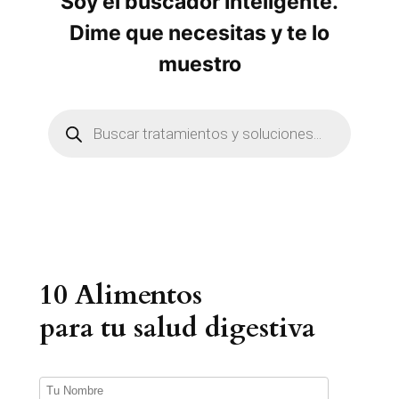
Soy el buscador Inteligente.
Dime que necesitas y te lo
muestro
B
ú
s
q
u
e
d
a
d
e
p
r
10 Alimentos
o
d
u
para tu salud digestiva
c
t
o
s