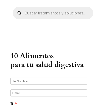
B
ú
s
q
u
e
d
a
d
e
p
r
10 Alimentos
o
d
u
para tu salud digestiva
c
t
o
s