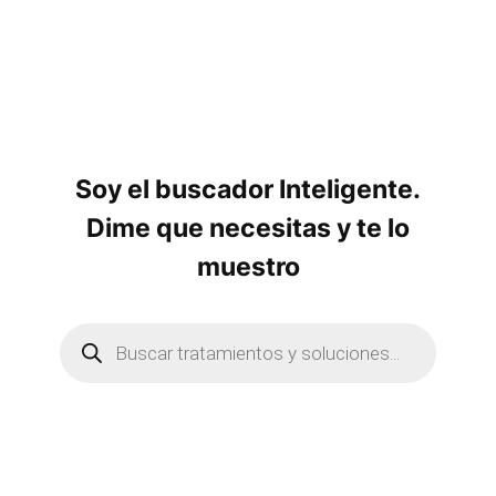
Soy el buscador Inteligente.
Dime que necesitas y te lo
muestro
B
ú
s
q
u
e
d
a
d
e