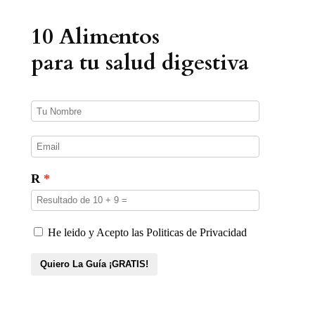
p
r
10 Alimentos
o
d
u
para tu salud digestiva
c
t
o
s