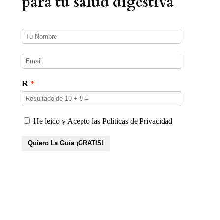
para tu salud digestiva
c
t
o
s