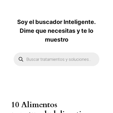
Soy el buscador Inteligente.
Dime que necesitas y te lo
muestro
B
ú
s
q
u
e
d
a
d
e
p
r
10 Alimentos
o
d
u