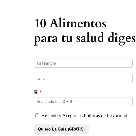
e
p
r
o
10 Alimentos
d
u
c
para tu salud diges
t
o
s