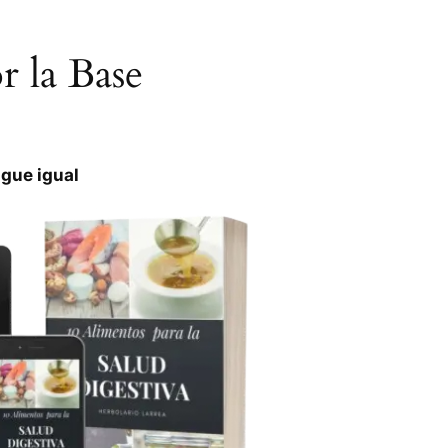
 la Base
igue igual