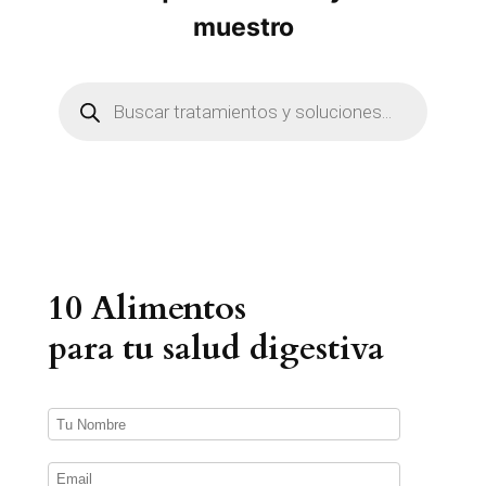
muestro
B
ú
s
q
u
e
d
a
d
e
p
r
10 Alimentos
o
d
u
para tu salud digestiva
c
t
o
s